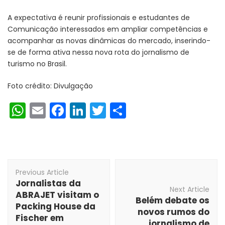
A expectativa é reunir profissionais e estudantes de
Comunicação interessados em ampliar competências e
acompanhar as novas dinâmicas do mercado, inserindo-
se de forma ativa nessa nova rota do jornalismo de
turismo no Brasil.
Foto crédito: Divulgação
WhatsApp
Email
Facebook
LinkedIn
Twitter
Share
Post
Previous Article
Navigation
Jornalistas da
Next Article
ABRAJET visitam o
Belém debate os
Packing House da
novos rumos do
Fischer em
jornalismo de