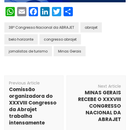
WhatsApp
Email
Facebook
LinkedIn
Twitter
Share
38º Congresso Nacional da ABRAJET
abrajet
belo horizonte
congresso abrajet
jornalistas de turismo
Minas Gerais
Post
Previous Article
Navigation
Next Article
Comissão
MINAS GERAIS
organizadora do
RECEBE O XXXVIII
XXXVIII Congresso
CONGRESSO
da Abrajet
NACIONAL DA
trabalha
ABRAJET
intensamente